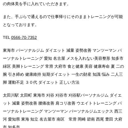
の肉体美を手に入れていただきます。
また、手ぶらで通えるので仕事帰りにそのままトレーニングが可能
となっております。
TEL
0566-70-7352
東海市 パーソナルジム ダイエット 減量 姿勢改善 マンツーマン パ
ーソナルトレーニング 愛知 名古屋 メスを入れない美容整形 知多市
緑区 美脚トレーニング 常滑 大府市 食と健康 美容 健康寿命 夏 二の
腕 引き締め 健康維持 短期ダイエット 一生の財産 知識 悩み 二人三
脚 運動不足 ３０代 ダイエット 正しい方法
太田川駅 太田町 東海市 刈谷 刈谷市 刈谷駅パーソナルジム ダイエ
ット 減量 姿勢改善 腰痛改善 肩コリ改善 ウエイトトレーニング パ
ーソナルトレーニング マンツーマン パーソナルジムエックス 西三
河 愛知県 東海 知立 名古屋市 南区 常滑 岡崎 碧南 西尾 豊田 大府
市 知多市