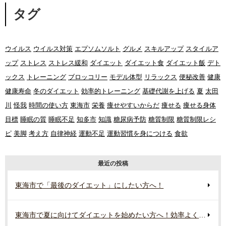
タグ
ウイルス
ウイルス対策
エプソムソルト
グルメ
スキルアップ
スタイルア
ップ
ストレス
ストレス緩和
ダイエット
ダイエット食
ダイエット飯
デト
ックス
トレーニング
ブロッコリー
モデル体型
リラックス
便秘改善
健康
健康寿命
冬のダイエット
効率的トレーニング
基礎代謝を上げる
夏
太田
川
怪我
時間の使い方
東海市
栄養
痩せやすいからだ
痩せる
痩せる身体
目標
睡眠の質
睡眠不足
知多市
知識
糖尿病予防
糖質制限
糖質制限レシ
ピ
美脚
考え方
自律神経
運動不足
運動習慣を身につける
食欲
最近の投稿
東海市で「最後のダイエット」にしたい方へ！
東海市で夏に向けてダイエットを始めたい方へ！効率よく行う準備とは？