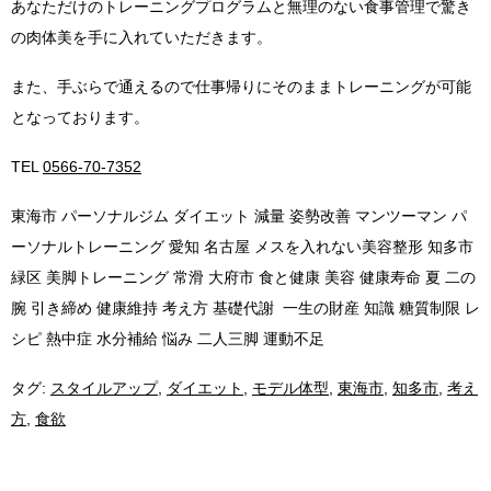
あなただけのトレーニングプログラムと無理のない食事管理で驚き
の肉体美を手に入れていただきます。
また、手ぶらで通えるので仕事帰りにそのままトレーニングが可能
となっております。
TEL
0566-70-7352
東海市 パーソナルジム ダイエット 減量 姿勢改善 マンツーマン パ
ーソナルトレーニング 愛知 名古屋 メスを入れない美容整形 知多市
緑区 美脚トレーニング 常滑 大府市 食と健康 美容 健康寿命 夏 二の
腕 引き締め 健康維持 考え方 基礎代謝 一生の財産 知識 糖質制限 レ
シピ 熱中症 水分補給 悩み 二人三脚 運動不足
タグ:
スタイルアップ
,
ダイエット
,
モデル体型
,
東海市
,
知多市
,
考え
方
,
食欲