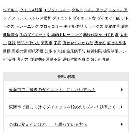
ウイルス
ウイルス対策
エプソムソルト
グルメ
スキルアップ
スタイルア
ップ
ストレス
ストレス緩和
ダイエット
ダイエット食
ダイエット飯
デト
ックス
トレーニング
ブロッコリー
モデル体型
リラックス
便秘改善
健康
健康寿命
冬のダイエット
効率的トレーニング
基礎代謝を上げる
夏
太田
川
怪我
時間の使い方
東海市
栄養
痩せやすいからだ
痩せる
痩せる身体
目標
睡眠の質
睡眠不足
知多市
知識
糖尿病予防
糖質制限
糖質制限レシ
ピ
美脚
考え方
自律神経
運動不足
運動習慣を身につける
食欲
最近の投稿
東海市で「最後のダイエット」にしたい方へ！
東海市で夏に向けてダイエットを始めたい方へ！効率よく行う準備とは？
身体は変えたいけど、、と思っている方へ