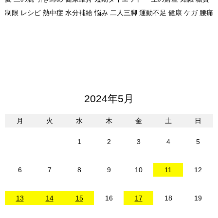
制限 レシピ 熱中症 水分補給 悩み 二人三脚 運動不足 健康 ケガ 腰痛
2024年5月
月
火
水
木
金
土
日
1
2
3
4
5
6
7
8
9
10
11
12
13
14
15
16
17
18
19