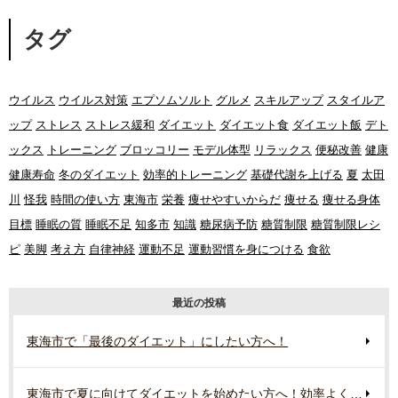
タグ
ウイルス
ウイルス対策
エプソムソルト
グルメ
スキルアップ
スタイルア
ップ
ストレス
ストレス緩和
ダイエット
ダイエット食
ダイエット飯
デト
ックス
トレーニング
ブロッコリー
モデル体型
リラックス
便秘改善
健康
健康寿命
冬のダイエット
効率的トレーニング
基礎代謝を上げる
夏
太田
川
怪我
時間の使い方
東海市
栄養
痩せやすいからだ
痩せる
痩せる身体
目標
睡眠の質
睡眠不足
知多市
知識
糖尿病予防
糖質制限
糖質制限レシ
ピ
美脚
考え方
自律神経
運動不足
運動習慣を身につける
食欲
最近の投稿
東海市で「最後のダイエット」にしたい方へ！
東海市で夏に向けてダイエットを始めたい方へ！効率よく行う準備とは？