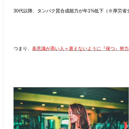
30代以降、タンパク質合成能力が年1%低下（※厚労省
つまり、
美意識が高い人＝衰えないように『保つ』努力