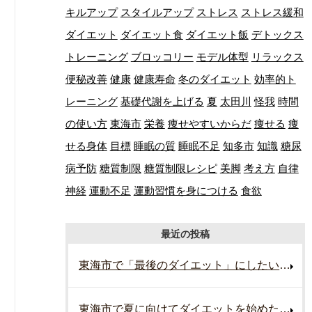
キルアップ
スタイルアップ
ストレス
ストレス緩和
ダイエット
ダイエット食
ダイエット飯
デトックス
トレーニング
ブロッコリー
モデル体型
リラックス
便秘改善
健康
健康寿命
冬のダイエット
効率的ト
レーニング
基礎代謝を上げる
夏
太田川
怪我
時間
の使い方
東海市
栄養
痩せやすいからだ
痩せる
痩
せる身体
目標
睡眠の質
睡眠不足
知多市
知識
糖尿
病予防
糖質制限
糖質制限レシピ
美脚
考え方
自律
神経
運動不足
運動習慣を身につける
食欲
最近の投稿
東海市で「最後のダイエット」にしたい方へ！
東海市で夏に向けてダイエットを始めたい方へ！効率よく行う準備とは？