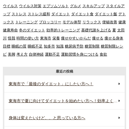
ウイルス
ウイルス対策
エプソムソルト
グルメ
スキルアップ
スタイルア
ップ
ストレス
ストレス緩和
ダイエット
ダイエット食
ダイエット飯
デト
ックス
トレーニング
ブロッコリー
モデル体型
リラックス
便秘改善
健康
健康寿命
冬のダイエット
効率的トレーニング
基礎代謝を上げる
夏
太田
川
怪我
時間の使い方
東海市
栄養
痩せやすいからだ
痩せる
痩せる身体
目標
睡眠の質
睡眠不足
知多市
知識
糖尿病予防
糖質制限
糖質制限レシ
ピ
美脚
考え方
自律神経
運動不足
運動習慣を身につける
食欲
最近の投稿
東海市で「最後のダイエット」にしたい方へ！
東海市で夏に向けてダイエットを始めたい方へ！効率よく行う準備とは？
身体は変えたいけど、、と思っている方へ