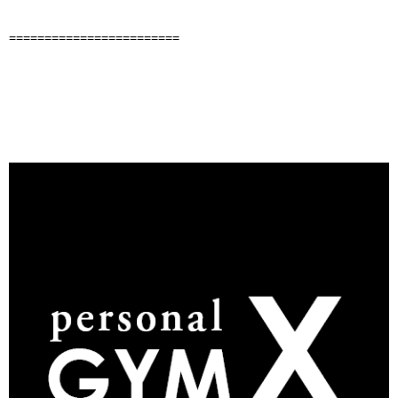
========================