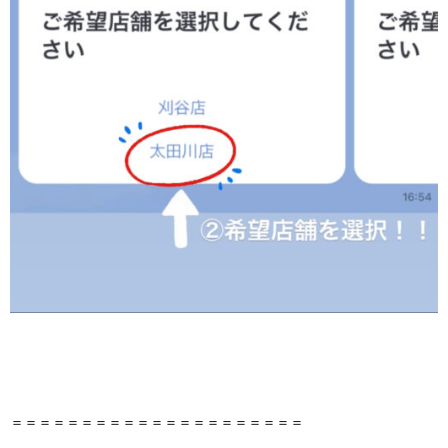
＝＝＝＝＝＝＝＝＝＝＝＝＝＝＝＝＝＝＝＝＝