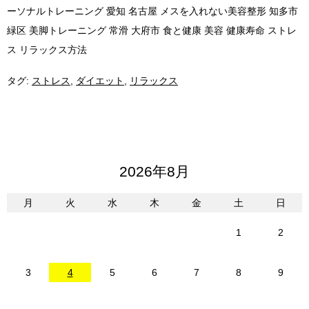
ーソナルトレーニング 愛知 名古屋 メスを入れない美容整形 知多市
緑区 美脚トレーニング 常滑 大府市 食と健康 美容 健康寿命 ストレ
ス リラックス方法
タグ:
ストレス
,
ダイエット
,
リラックス
2026年8月
月
火
水
木
金
土
日
1
2
3
4
5
6
7
8
9