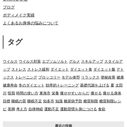
ブログ
ボディメイク実績
よくあるお身体の悩みについて
タグ
ウイルス
ウイルス対策
エプソムソルト
グルメ
スキルアップ
スタイルア
ップ
ストレス
ストレス緩和
ダイエット
ダイエット食
ダイエット飯
デト
ックス
トレーニング
ブロッコリー
モデル体型
リラックス
便秘改善
健康
健康寿命
冬のダイエット
効率的トレーニング
基礎代謝を上げる
夏
太田
川
怪我
時間の使い方
東海市
栄養
痩せやすいからだ
痩せる
痩せる身体
目標
睡眠の質
睡眠不足
知多市
知識
糖尿病予防
糖質制限
糖質制限レシ
ピ
美脚
考え方
自律神経
運動不足
運動習慣を身につける
食欲
最近の投稿